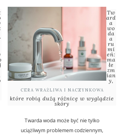
t
Tw
o
ard
y
a
z
wo
da
r
a
ru
a
mi
y
eń:
o
ma
j
łe
zm
k
ian
b
y,
CERA WRAŻLIWA I NACZYNKOWA
które robią dużą różnicę w wyglądzie
skóry
Twarda woda może być nie tylko
uciążliwym problemem codziennym,