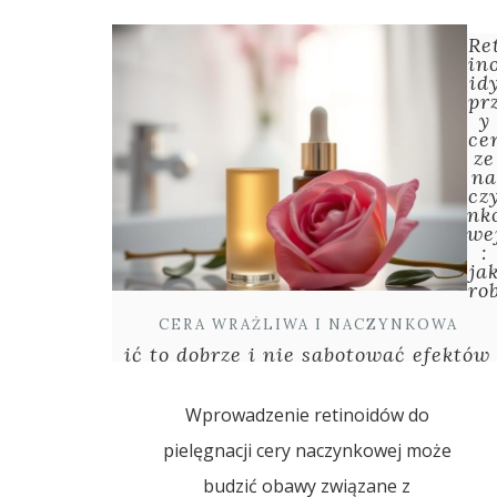
Re
in
id
pr
y
ce
ze
n
cz
nk
we
:
ja
ro
CERA WRAŻLIWA I NACZYNKOWA
ić to dobrze i nie sabotować efektów
Wprowadzenie retinoidów do
pielęgnacji cery naczynkowej może
budzić obawy związane z