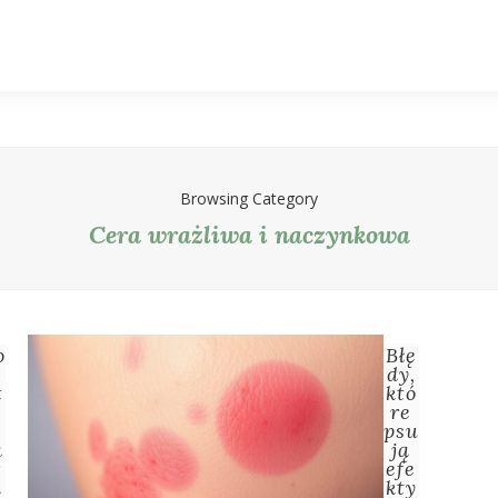
Browsing Category
Cera wrażliwa i naczynkowa
o
Błę
dy,
t
któ
re
psu
a
ją
r
efe
l
kty