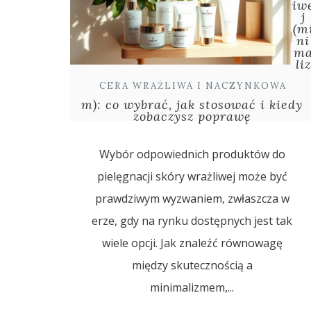
iw
j
(m
ni
m
liz
CERA WRAŻLIWA I NACZYNKOWA
m): co wybrać, jak stosować i kiedy
zobaczysz poprawę
Wybór odpowiednich produktów do
pielęgnacji skóry wrażliwej może być
prawdziwym wyzwaniem, zwłaszcza w
erze, gdy na rynku dostępnych jest tak
wiele opcji. Jak znaleźć równowagę
między skutecznością a
minimalizmem,...