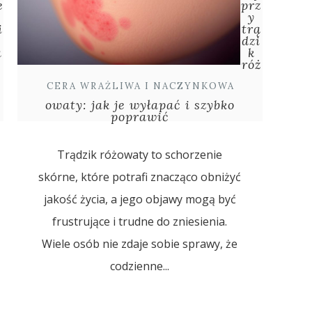
e
prz
y
i
trą
dzi
a
k
róż
CERA WRAŻLIWA I NACZYNKOWA
owaty: jak je wyłapać i szybko
poprawić
Trądzik różowaty to schorzenie
skórne, które potrafi znacząco obniżyć
jakość życia, a jego objawy mogą być
frustrujące i trudne do zniesienia.
Wiele osób nie zdaje sobie sprawy, że
codzienne...