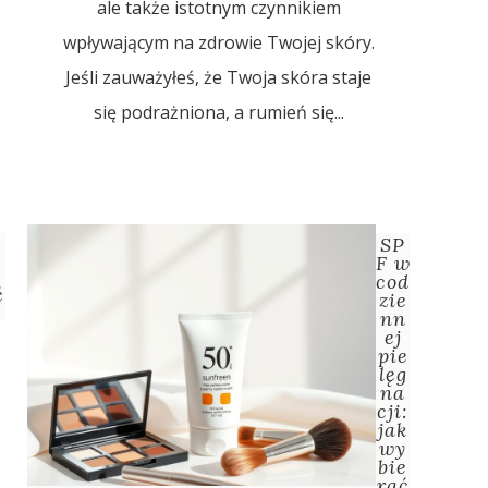
ale także istotnym czynnikiem
wpływającym na zdrowie Twojej skóry.
Jeśli zauważyłeś, że Twoja skóra staje
się podrażniona, a rumień się...
SP
F w
cod
ć
zie
nn
ej
pie
lęg
na
cji:
jak
wy
bie
rać