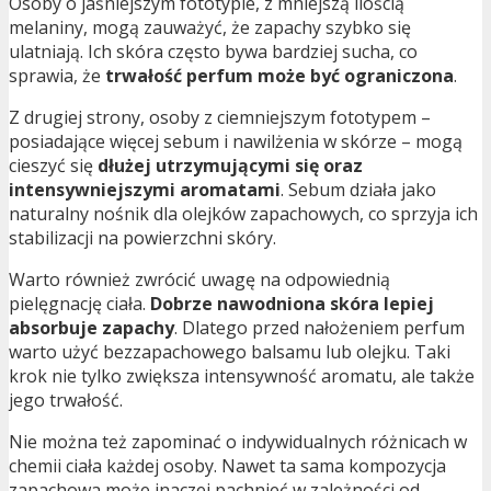
Osoby o jaśniejszym fototypie, z mniejszą ilością
melaniny, mogą zauważyć, że zapachy szybko się
ulatniają. Ich skóra często bywa bardziej sucha, co
sprawia, że
trwałość perfum może być ograniczona
.
Z drugiej strony, osoby z ciemniejszym fototypem –
posiadające więcej sebum i nawilżenia w skórze – mogą
cieszyć się
dłużej utrzymującymi się oraz
intensywniejszymi aromatami
. Sebum działa jako
naturalny nośnik dla olejków zapachowych, co sprzyja ich
stabilizacji na powierzchni skóry.
Warto również zwrócić uwagę na odpowiednią
pielęgnację ciała.
Dobrze nawodniona skóra lepiej
absorbuje zapachy
. Dlatego przed nałożeniem perfum
warto użyć bezzapachowego balsamu lub olejku. Taki
krok nie tylko zwiększa intensywność aromatu, ale także
jego trwałość.
Nie można też zapominać o indywidualnych różnicach w
chemii ciała każdej osoby. Nawet ta sama kompozycja
zapachowa może inaczej pachnieć w zależności od