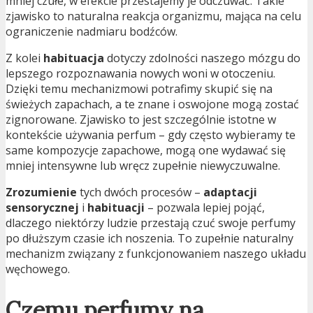
mniej czułe, w efekcie przestajemy je odczuwać. Takie
zjawisko to naturalna reakcja organizmu, mająca na celu
ograniczenie nadmiaru bodźców.
Z kolei
habituacja
dotyczy zdolności naszego mózgu do
lepszego rozpoznawania nowych woni w otoczeniu.
Dzięki temu mechanizmowi potrafimy skupić się na
świeżych zapachach, a te znane i oswojone mogą zostać
zignorowane. Zjawisko to jest szczególnie istotne w
kontekście używania perfum – gdy często wybieramy te
same kompozycje zapachowe, mogą one wydawać się
mniej intensywne lub wręcz zupełnie niewyczuwalne.
Zrozumienie
tych dwóch procesów –
adaptacji
sensorycznej
i
habituacji
– pozwala lepiej pojąć,
dlaczego niektórzy ludzie przestają czuć swoje perfumy
po dłuższym czasie ich noszenia. To zupełnie naturalny
mechanizm związany z funkcjonowaniem naszego układu
węchowego.
Czemu perfumy na