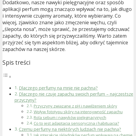
Dodatkowo, nasze nawyki pielęgnacyjne oraz sposób
aplikacji perfum mogą znacząco wpływać na to, jak długo
i intensywnie czujemy aromaty, które wybieramy. Co
więcej, zjawisko znane jako zmęczenie węchu, czyli
„ślepota nosa”, może sprawić, że przestajemy odczuwać
zapachy, do których się przyzwyczailiśmy. Warto zatem
przyjrzeć się tym aspektom bliżej, aby odkryć tajemnice
zapachów na naszej skórze.
Spis treści
Dlaczego perfumy na mnie nie pachną?
Dlaczego nie czuję zapachu swoich perfum – najczęstsze
przyczyny?
Przyczyny związane z pH i nawilżeniem skóry
Wpływ fototypu skóry na intensywność zapachu
Rola sebum i nawyków pielęgnacyjnych
Co to jest adaptacja sensoryczna i habituacja?
Czemu perfumy na niektórych ludziach nie pachną?
Jak interakcje składników perfum wpływają na chemię