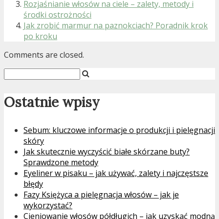
Rozjaśnianie włosów na ciele – zalety, metody i
środki ostrożności
Jak zrobić marmur na paznokciach? Poradnik krok
po kroku
Comments are closed.
Ostatnie wpisy
Sebum: kluczowe informacje o produkcji i pielęgnacji
skóry
Jak skutecznie wyczyścić białe skórzane buty?
Sprawdzone metody
Eyeliner w pisaku – jak używać, zalety i najczęstsze
błędy
Fazy Księżyca a pielęgnacja włosów – jak je
wykorzystać?
Cieniowanie włosów półdługich – jak uzyskać modną