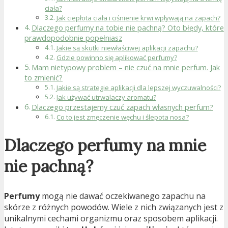
ciała?
Jak ciepłota ciała i ciśnienie krwi wpływają na zapach?
Dlaczego perfumy na tobie nie pachną? Oto błędy, które
prawdopodobnie popełniasz
Jakie są skutki niewłaściwej aplikacji zapachu?
Gdzie powinno się aplikować perfumy?
Mam nietypowy problem – nie czuć na mnie perfum. Jak
to zmienić?
Jakie są strategie aplikacji dla lepszej wyczuwalności?
Jak używać utrwalaczy aromatu?
Dlaczego przestajemy czuć zapach własnych perfum?
Co to jest zmęczenie węchu i ślepota nosa?
Dlaczego perfumy na mnie
nie pachną?
Perfumy
mogą nie dawać oczekiwanego zapachu na
skórze z różnych powodów. Wiele z nich związanych jest z
unikalnymi cechami organizmu oraz sposobem aplikacji.