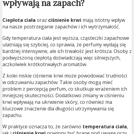
wpływają na zapach?
Ciepłota ciała
oraz
ciśnienie krwi
mają istotny wpływ
na nasze postrzeganie zapachów i ich wytrzymałość.
Gdy temperatura ciała jest wyższa, cząsteczki zapachowe
ulatniają się szybciej, co sprawia, że perfumy wydają się
bardziej intensywne, ale ich trwałość jest krótsza. Osoby z
podwyższoną ciepłotą doświadczają więc silniejszych,
aczkolwiek krótkotrwałych aromatów.
Z kolei niskie ciśnienie krwi może powodować trudności
w odczuwaniu zapachów. Takie osoby mogą mieć
problem z percepcją perfum, co skutkuje wrażeniem ich
mniejszej skuteczności. Dodatkowo zmiany w ciśnieniu
krwi wpływają na ukrwienie skóry, co również ma
kluczowe znaczenie dla długości utrzymywania się
zapachu.
W praktyce oznacza to, że zarówno
temperatura ciała
,
jak i
ciśnienie krwi
powinny być brane pod uwagę przy