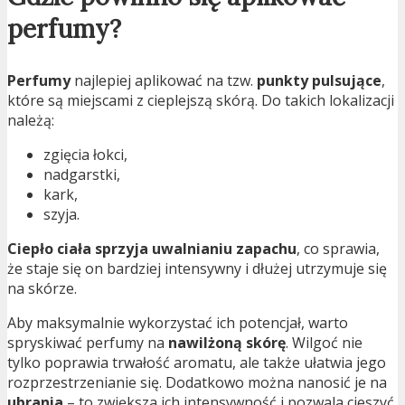
perfumy?
Perfumy
najlepiej aplikować na tzw.
punkty pulsujące
,
które są miejscami z cieplejszą skórą. Do takich lokalizacji
należą:
zgięcia łokci,
nadgarstki,
kark,
szyja.
Ciepło ciała sprzyja uwalnianiu zapachu
, co sprawia,
że staje się on bardziej intensywny i dłużej utrzymuje się
na skórze.
Aby maksymalnie wykorzystać ich potencjał, warto
spryskiwać perfumy na
nawilżoną skórę
. Wilgoć nie
tylko poprawia trwałość aromatu, ale także ułatwia jego
rozprzestrzenianie się. Dodatkowo można nanosić je na
ubrania
– to zwiększa ich intensywność i pozwala cieszyć