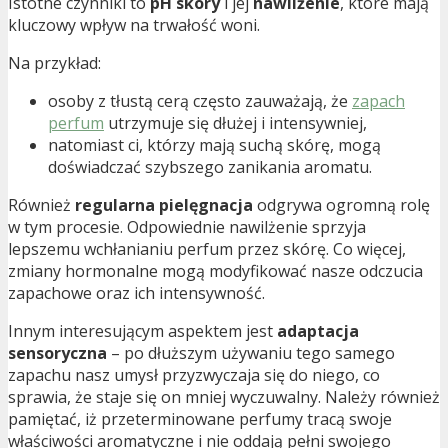
Istotne czynniki to
pH skóry
i jej
nawilżenie
, które mają
kluczowy wpływ na trwałość woni.
Na przykład:
osoby z tłustą cerą często zauważają, że
zapach
perfum
utrzymuje się dłużej i intensywniej,
natomiast ci, którzy mają suchą skórę, mogą
doświadczać szybszego zanikania aromatu.
Również
regularna pielęgnacja
odgrywa ogromną rolę
w tym procesie. Odpowiednie nawilżenie sprzyja
lepszemu wchłanianiu perfum przez skórę. Co więcej,
zmiany hormonalne mogą modyfikować nasze odczucia
zapachowe oraz ich intensywność.
Innym interesującym aspektem jest
adaptacja
sensoryczna
– po dłuższym używaniu tego samego
zapachu nasz umysł przyzwyczaja się do niego, co
sprawia, że staje się on mniej wyczuwalny. Należy również
pamiętać, iż przeterminowane perfumy tracą swoje
właściwości aromatyczne i nie oddają pełni swojego