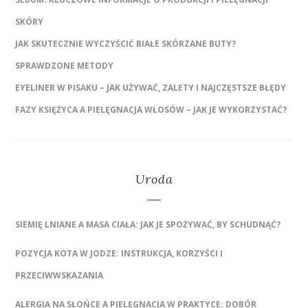
SKÓRY
JAK SKUTECZNIE WYCZYŚCIĆ BIAŁE SKÓRZANE BUTY?
SPRAWDZONE METODY
EYELINER W PISAKU – JAK UŻYWAĆ, ZALETY I NAJCZĘSTSZE BŁĘDY
FAZY KSIĘŻYCA A PIELĘGNACJA WŁOSÓW – JAK JE WYKORZYSTAĆ?
Uroda
SIEMIĘ LNIANE A MASA CIAŁA: JAK JE SPOŻYWAĆ, BY SCHUDNĄĆ?
POZYCJA KOTA W JODZE: INSTRUKCJA, KORZYŚCI I
PRZECIWWSKAZANIA
ALERGIA NA SŁOŃCE A PIELĘGNACJA W PRAKTYCE: DOBÓR