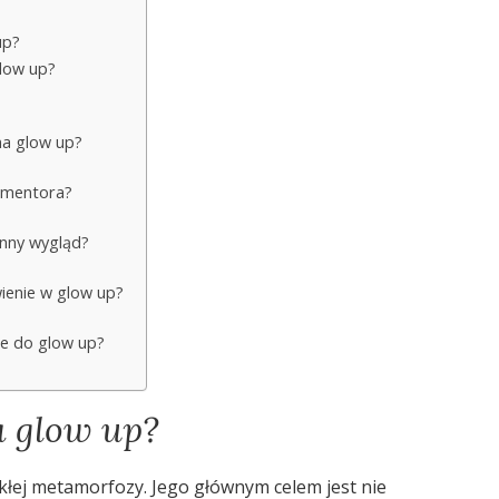
up?
low up?
na glow up?
 mentora?
enny wygląd?
ienie w glow up?
ze do glow up?
a glow up?
ykłej metamorfozy. Jego głównym celem jest nie