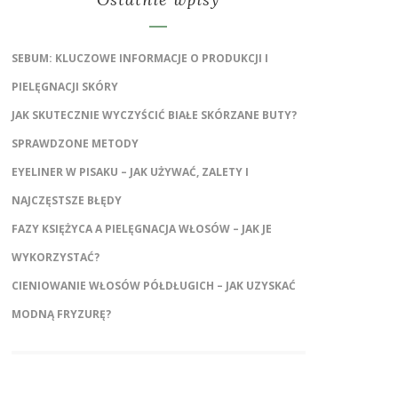
SEBUM: KLUCZOWE INFORMACJE O PRODUKCJI I
PIELĘGNACJI SKÓRY
JAK SKUTECZNIE WYCZYŚCIĆ BIAŁE SKÓRZANE BUTY?
SPRAWDZONE METODY
EYELINER W PISAKU – JAK UŻYWAĆ, ZALETY I
NAJCZĘSTSZE BŁĘDY
FAZY KSIĘŻYCA A PIELĘGNACJA WŁOSÓW – JAK JE
WYKORZYSTAĆ?
CIENIOWANIE WŁOSÓW PÓŁDŁUGICH – JAK UZYSKAĆ
MODNĄ FRYZURĘ?