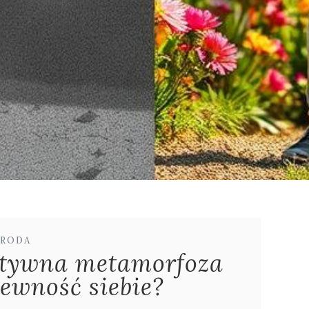
RODA
ytywna metamorfoza
ewność siebie?