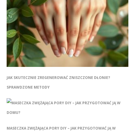
JAK SKUTECZNIE ZREGENEROWAĆ ZNISZCZONE DŁONIE?
SPRAWDZONE METODY
MASECZKA ZWĘŻAJĄCA PORY DIY – JAK PRZYGOTOWAĆ JĄ W