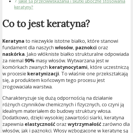
Jakie są przeciwwskazania i skutki uboczne stosowania
keratyny?
Co to jest keratyna?
Keratyna
to niezwykle istotne białko, które stanowi
fundament dla naszych
włosów
,
paznokci
oraz
naskórka
. Jako włókniste białko strukturalne odpowiada
za niemal
90%
masy włosów. Wytwarzana jest w
komórkach zwanych
keratynocytami
, które uczestniczą
w procesie
keratynizacji
. To właśnie one przekształcają
się, a produktem końcowym tego procesu jest
zrogowaciała warstwa.
Charakteryzuje się dużą odpornością na działanie
różnych czynników chemicznych i fizycznych, co czyni ją
idealnym materiałem do budowy struktury włosa.
Dodatkowo, dzięki wysokiej zawartości siarki, keratyna
zapewnia
elastyczność
oraz
wytrzymałość
zarówno dla
włosów, jak i paznokci. Włosy wzbogacone w keratynę są