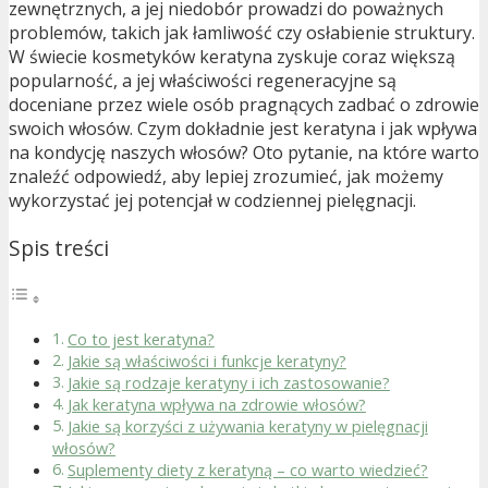
zewnętrznych, a jej niedobór prowadzi do poważnych
problemów, takich jak łamliwość czy osłabienie struktury.
W świecie kosmetyków keratyna zyskuje coraz większą
popularność, a jej właściwości regeneracyjne są
doceniane przez wiele osób pragnących zadbać o zdrowie
swoich włosów. Czym dokładnie jest keratyna i jak wpływa
na kondycję naszych włosów? Oto pytanie, na które warto
znaleźć odpowiedź, aby lepiej zrozumieć, jak możemy
wykorzystać jej potencjał w codziennej pielęgnacji.
Spis treści
Co to jest keratyna?
Jakie są właściwości i funkcje keratyny?
Jakie są rodzaje keratyny i ich zastosowanie?
Jak keratyna wpływa na zdrowie włosów?
Jakie są korzyści z używania keratyny w pielęgnacji
włosów?
Suplementy diety z keratyną – co warto wiedzieć?