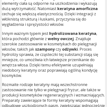
elementy ciała są odporne na uszkodzenia i wykazują
dużą wytrzymałość. Natomiast
keratyna amorficzna
cechuje się większą elastycznością. Dzięki integracji z
włóknistą strukturą i łuskami, przyczynia się do
wygładzenia i sprężystości włosów.
Innym ważnym typem jest
hydrolizowana keratyna
,
która pochodzi głównie z
wełny owczej
. Znajduje
szerokie zastosowanie w kosmetykach do pielęgnacji
włosów, takich jak
szampony
czy
odżywki
. Proces
hydrolizy sprawia, że cząsteczki tej substancji stają się
mniejsze, co umożliwia ich łatwiejsze przenikanie do
wnętrza włosa. Dzięki temu efektywnie uzupełniają
niedobory keratyny oraz poprawiają ogólną kondycję
kosmyków.
Rozmaite rodzaje keratyny mają wszechstronne
zastosowanie nie tylko w pielęgnacji fryzur, ale także w
produkcji kosmetyków regeneracyjnych i wzmacniających.
Preparaty zawierające te formy keratyny wspomagają
odbudowę uszkodzonych pasm, zwiększając jednocześnie