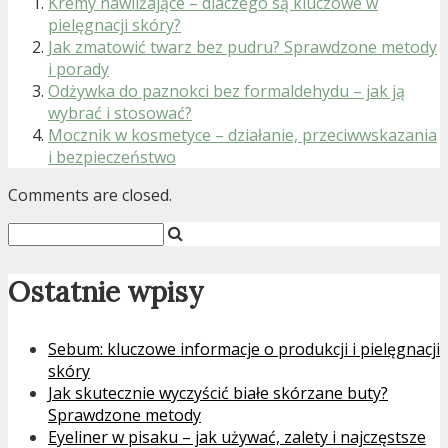
Kremy nawilżające – dlaczego są kluczowe w
pielęgnacji skóry?
Jak zmatowić twarz bez pudru? Sprawdzone metody
i porady
Odżywka do paznokci bez formaldehydu – jak ją
wybrać i stosować?
Mocznik w kosmetyce – działanie, przeciwwskazania
i bezpieczeństwo
Comments are closed.
Ostatnie wpisy
Sebum: kluczowe informacje o produkcji i pielęgnacji
skóry
Jak skutecznie wyczyścić białe skórzane buty?
Sprawdzone metody
Eyeliner w pisaku – jak używać, zalety i najczęstsze