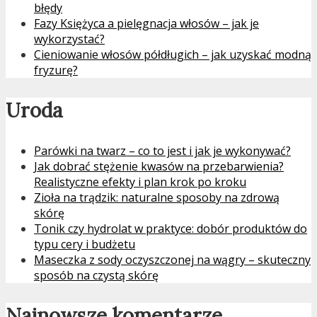
błędy
Fazy Księżyca a pielęgnacja włosów – jak je
wykorzystać?
Cieniowanie włosów półdługich – jak uzyskać modną
fryzurę?
Uroda
Parówki na twarz – co to jest i jak je wykonywać?
Jak dobrać stężenie kwasów na przebarwienia?
Realistyczne efekty i plan krok po kroku
Zioła na trądzik: naturalne sposoby na zdrową
skórę
Tonik czy hydrolat w praktyce: dobór produktów do
typu cery i budżetu
Maseczka z sody oczyszczonej na wągry – skuteczny
sposób na czystą skórę
Najnowsze komentarze