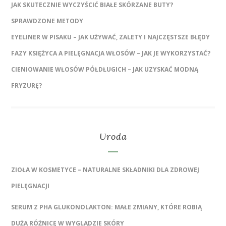
JAK SKUTECZNIE WYCZYŚCIĆ BIAŁE SKÓRZANE BUTY?
SPRAWDZONE METODY
EYELINER W PISAKU – JAK UŻYWAĆ, ZALETY I NAJCZĘSTSZE BŁĘDY
FAZY KSIĘŻYCA A PIELĘGNACJA WŁOSÓW – JAK JE WYKORZYSTAĆ?
CIENIOWANIE WŁOSÓW PÓŁDŁUGICH – JAK UZYSKAĆ MODNĄ
FRYZURĘ?
Uroda
ZIOŁA W KOSMETYCE – NATURALNE SKŁADNIKI DLA ZDROWEJ
PIELĘGNACJI
SERUM Z PHA GLUKONOLAKTON: MAŁE ZMIANY, KTÓRE ROBIĄ
DUŻĄ RÓŻNICĘ W WYGLĄDZIE SKÓRY