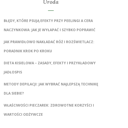
Uroda
BŁĘDY, KTÓRE PSUJĄ EFEKTY PRZY PEELINGI A CERA
NACZYNKOWA: JAK JE WYŁAPAĆ I SZYBKO POPRAWIĆ
JAK PRAWIDŁOWO NAKŁADAĆ RÓŻ I ROZŚWIETLACZ:
PORADNIK KROK PO KROKU
DIETA KISIELOWA – ZASADY, EFEKTY I PRZYKŁADOWY
JADŁOSPIS
METODY DEPILACJI: JAK WYBRAĆ NAJLEPSZĄ TECHNIKĘ
DLA SIEBIE?
WŁAŚCIWOŚCI PIECZAREK: ZDROWOTNE KORZYŚCI I
WARTOŚCI ODŻYWCZE