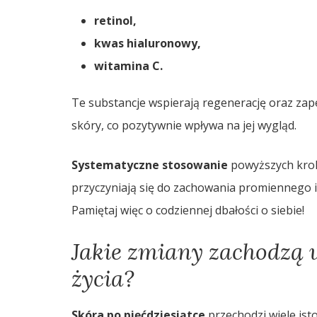
retinol,
kwas hialuronowy,
witamina C.
Te substancje wspierają regenerację oraz zap
skóry, co pozytywnie wpływa na jej wygląd.
Systematyczne stosowanie
powyższych krok
przyczyniają się do zachowania promiennego i
Pamiętaj więc o codziennej dbałości o siebie!
Jakie zmiany zachodzą w
życia?
Skóra po pięćdziesiątce
przechodzi wiele ist