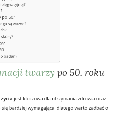
pielęgnacyjnej?
i?
y po 50?
ologa są ważne?
ach?
i skóry?
zy?
50
 do badań?
gnacji twarzy
po 50. roku
 życia
jest kluczowa dla utrzymania zdrowia oraz
je się bardziej wymagająca, dlatego warto zadbać o