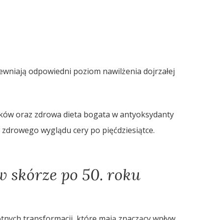
ewniają odpowiedni poziom nawilżenia dojrzałej
ów oraz zdrowa dieta bogata w antyoksydanty
 zdrowego wyglądu cery po pięćdziesiątce.
 skórze po 50. roku
otnych transformacji, które mają znaczący wpływ