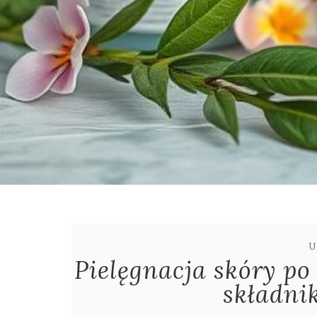
U
Pielęgnacja skóry po
składni