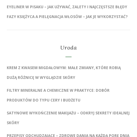
EYELINER W PISAKU – JAK UŻYWAĆ, ZALETY I NAJCZĘSTSZE BŁĘDY
FAZY KSIĘŻYCA A PIELĘGNACJA WŁOSÓW – JAK JE WYKORZYSTAĆ?
Uroda
KREM Z KWASEM MIGDAŁOWYM: MAŁE ZMIANY, KTÓRE ROBIĄ
DUŻĄ RÓŻNICĘ W WYGLĄDZIE SKÓRY
FILTRY MINERALNE A CHEMICZNE W PRAKTYCE: DOBÓR
PRODUKTÓW DO TYPU CERY I BUDŻETU
SATYNOWE WYKOŃCZENIE MAKIJAŻU – ODKRYJ SEKRETY IDEALNEJ
SKÓRY
PRZEPISY ODCHUDZAJĄCE – ZDROWE DANIA NA KAŻDĄ PORĘ DNIA