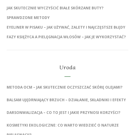
JAK SKUTECZNIE WYCZYŚCIĆ BIAŁE SKÓRZANE BUTY?
SPRAWDZONE METODY
EYELINER W PISAKU – JAK UŻYWAĆ, ZALETY I NAJCZĘSTSZE BŁĘDY
FAZY KSIĘŻYCA A PIELĘGNACJA WŁOSÓW – JAK JE WYKORZYSTAĆ?
Uroda
METODA OCM – JAK SKUTECZNIE OCZYSZCZAĆ SKÓRĘ OLEJAMI?
BALSAM UJĘDRNIAJĄCY BRZUCH – DZIAŁANIE, SKŁADNIKI I EFEKTY
DARSONWALIZACJA – CO TO JEST I JAKIE PRZYNOSI KORZYŚCI?
KOSMETYKI EKOLOGICZNE: CO WARTO WIEDZIEĆ O NATURZE
PIELĘGNACJI?