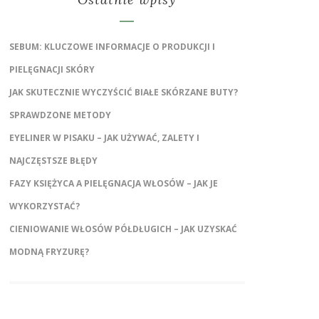
SEBUM: KLUCZOWE INFORMACJE O PRODUKCJI I
PIELĘGNACJI SKÓRY
JAK SKUTECZNIE WYCZYŚCIĆ BIAŁE SKÓRZANE BUTY?
SPRAWDZONE METODY
EYELINER W PISAKU – JAK UŻYWAĆ, ZALETY I
NAJCZĘSTSZE BŁĘDY
FAZY KSIĘŻYCA A PIELĘGNACJA WŁOSÓW – JAK JE
WYKORZYSTAĆ?
CIENIOWANIE WŁOSÓW PÓŁDŁUGICH – JAK UZYSKAĆ
MODNĄ FRYZURĘ?