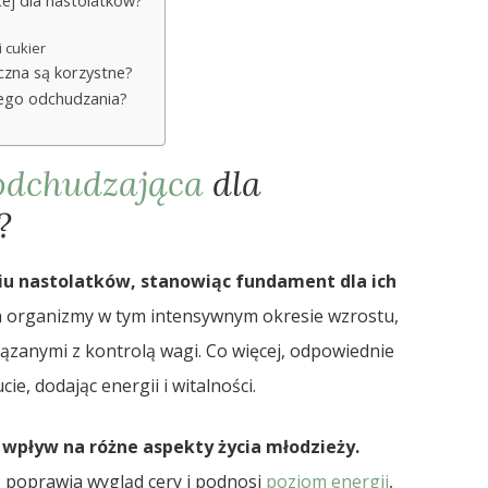
ej dla nastolatków?
 cukier
czna są korzystne?
wego odchudzania?
 odchudzająca
dla
?
iu nastolatków, stanowiąc fundament dla ich
ch organizmy w tym intensywnym okresie wzrostu,
zanymi z kontrolą wagi. Co więcej, odpowiednie
e, dodając energii i witalności.
wpływ na różne aspekty życia młodzieży.
 poprawia wygląd cery i podnosi
poziom energii
,