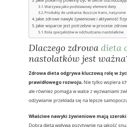
Jakie pokarmy powinny być w diecie odchudzając
Warzywa jako podstawowy element diety
Produkty do unikania: tłuszcze trans, nasycone i
Jakie zdrowe nawyki żywieniowe i aktywność fizy
Jakie wsparcie jest potrzebne w procesie zdro
Rola specjalistów w odchudzaniu nastolatków
Dlaczego zdrowa
dieta
nastolatków jest ważna
Zdrowa dieta odgrywa kluczową rolę w życ
prawidłowego rozwoju.
Nie tylko wspiera i
ale również pomaga w walce z wyzwaniami zwią
odżywianie przekłada się na lepsze samopoczuci
Właściwe nawyki żywieniowe mają szeroki 
Dobra dieta wpływa pozytywnie na jakość snu,