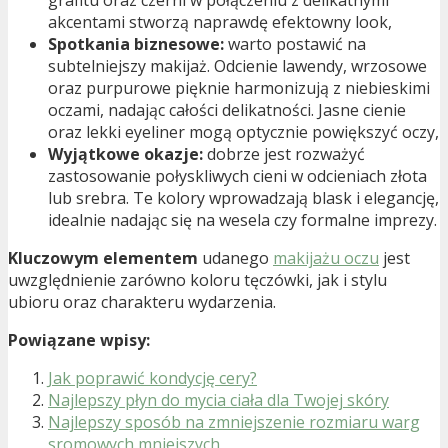
grafitu oraz czerni w połączeniu z delikatnymi
akcentami stworzą naprawdę efektowny look,
Spotkania biznesowe:
warto postawić na
subtelniejszy makijaż. Odcienie lawendy, wrzosowe
oraz purpurowe pięknie harmonizują z niebieskimi
oczami, nadając całości delikatności. Jasne cienie
oraz lekki eyeliner mogą optycznie powiększyć oczy,
Wyjątkowe okazje:
dobrze jest rozważyć
zastosowanie połyskliwych cieni w odcieniach złota
lub srebra. Te kolory wprowadzają blask i elegancję,
idealnie nadając się na wesela czy formalne imprezy.
Kluczowym elementem
udanego
makijażu oczu
jest
uwzględnienie zarówno koloru tęczówki, jak i stylu
ubioru oraz charakteru wydarzenia.
Powiązane wpisy:
Jak poprawić kondycję cery?
Najlepszy płyn do mycia ciała dla Twojej skóry
Najlepszy sposób na zmniejszenie rozmiaru warg
sromowych mniejszych