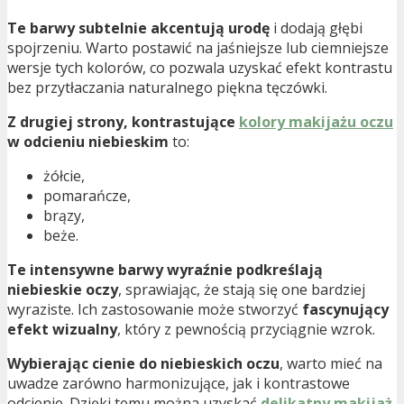
Te barwy subtelnie akcentują urodę
i dodają głębi
spojrzeniu. Warto postawić na jaśniejsze lub ciemniejsze
wersje tych kolorów, co pozwala uzyskać efekt kontrastu
bez przytłaczania naturalnego piękna tęczówki.
Z drugiej strony, kontrastujące
kolory makijażu oczu
w odcieniu niebieskim
to:
żółcie,
pomarańcze,
brązy,
beże.
Te intensywne barwy wyraźnie podkreślają
niebieskie oczy
, sprawiając, że stają się one bardziej
wyraziste. Ich zastosowanie może stworzyć
fascynujący
efekt wizualny
, który z pewnością przyciągnie wzrok.
Wybierając cienie do niebieskich oczu
, warto mieć na
uwadze zarówno harmonizujące, jak i kontrastowe
odcienie. Dzięki temu można uzyskać
delikatny makijaż