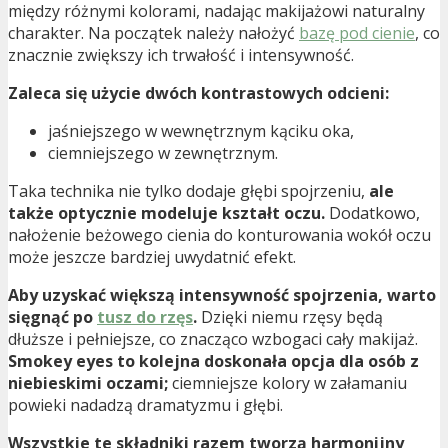
między różnymi kolorami, nadając makijażowi naturalny
charakter. Na początek należy nałożyć
bazę pod cienie
, co
znacznie zwiększy ich trwałość i intensywność.
Zaleca się użycie dwóch kontrastowych odcieni:
jaśniejszego w wewnętrznym kąciku oka,
ciemniejszego w zewnętrznym.
Taka technika nie tylko dodaje głębi spojrzeniu,
ale
także optycznie modeluje kształt oczu.
Dodatkowo,
nałożenie beżowego cienia do konturowania wokół oczu
może jeszcze bardziej uwydatnić efekt.
Aby uzyskać większą intensywność spojrzenia, warto
sięgnąć po
tusz do rzęs
.
Dzięki niemu rzęsy będą
dłuższe i pełniejsze, co znacząco wzbogaci cały makijaż.
Smokey eyes to kolejna doskonała opcja dla osób z
niebieskimi oczami;
ciemniejsze kolory w załamaniu
powieki nadadzą dramatyzmu i głębi.
Wszystkie te składniki razem tworzą harmonijny