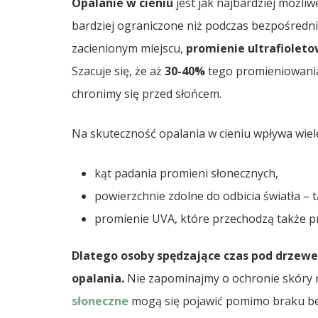
Opalanie w cieniu
jest jak najbardziej możliw
bardziej ograniczone niż podczas bezpośred
zacienionym miejscu,
promienie ultrafioleto
Szacuje się, że aż
30-40%
tego promieniowania
chronimy się przed słońcem.
Na skuteczność opalania w cieniu wpływa wiel
kąt padania promieni słonecznych,
powierzchnie zdolne do odbicia światła – t
promienie UVA, które przechodzą także pr
Dlatego osoby spędzające czas pod drzew
opalania.
Nie zapominajmy o ochronie skóry n
słoneczne
mogą się pojawić pomimo braku bez