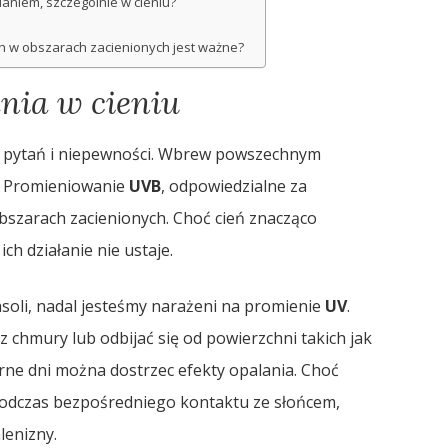
laniem, szczególnie w cieniu?
h w obszarach zacienionych jest ważne?
nia w cieniu
le pytań i niepewności. Wbrew powszechnym
e. Promieniowanie
UVB
, odpowiedzialne za
obszarach zacienionych. Choć cień znacząco
h działanie nie ustaje.
soli, nadal jesteśmy narażeni na promienie
UV
.
 chmury lub odbijać się od powierzchni takich jak
ne dni można dostrzec efekty opalania. Choć
 podczas bezpośredniego kontaktu ze słońcem,
lenizny.