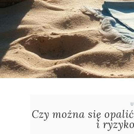
U
Czy można się opalić
i ryzyk