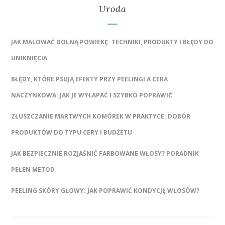
Uroda
JAK MALOWAĆ DOLNĄ POWIEKĘ: TECHNIKI, PRODUKTY I BŁĘDY DO
UNIKNIĘCIA
BŁĘDY, KTÓRE PSUJĄ EFEKTY PRZY PEELINGI A CERA
NACZYNKOWA: JAK JE WYŁAPAĆ I SZYBKO POPRAWIĆ
ZŁUSZCZANIE MARTWYCH KOMÓREK W PRAKTYCE: DOBÓR
PRODUKTÓW DO TYPU CERY I BUDŻETU
JAK BEZPIECZNIE ROZJAŚNIĆ FARBOWANE WŁOSY? PORADNIK
PEŁEN METOD
PEELING SKÓRY GŁOWY: JAK POPRAWIĆ KONDYCJĘ WŁOSÓW?