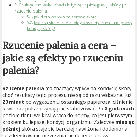
Praktyczne wskazówki dotyczące pielęgnacji skóry po
rzuceniu palenia
Jak dieta wpływa na zdrową skórę?
Jakie są skuteczne zabiegi kosmetyczne dla poprawy
kondycji skóry?
Rzucenie palenia a cera –
jakie są efekty po rzuceniu
palenia?
Rzucenie palenia
ma znaczący wpływ na kondycję skóry,
choć rezultaty tego procesu nie są od razu widoczne. Już
20 minut
po wygaszeniu ostatniego papierosa, ciśnienie
krwi oraz puls zaczynają się stabilizować. Po
8 godzinach
poziom tlenu we krwi wraca do normy, co jest pierwszym
krokiem ku lepszej kondycji organizmu. Zaledwie
miesiąc
później
skóra staje się bardziej nawilżona i dotleniona,
co zdecydowanie przyczynia się do jej poprawy.