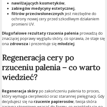
nawilżających kosmetyków
,
zabiegów medycyny estetycznej
,
filtrów przeciwsłonecznych
jest niezbędne do
ochrony nowej cery przed szkodliwym działaniem
promieni UV.
Długofalowe rezultaty rzucenia palenia
prowadzą do
znaczącej poprawy wyglądu skóry, co sprawia, że staje się
ona
zdrowsza
i prezentuje się
młodziej
.
Regeneracja cery po
rzuceniu palenia – co warto
wiedzieć?
Regeneracja skóry
po zakończeniu palenia to proces,
który wymaga cierpliwości oraz starannej pielęgnacji. Gdy
decydujesz się na
rzucenie papierosów
, twoja skóra
zaczyna stopniowo wracać do formy, co przekłada się na