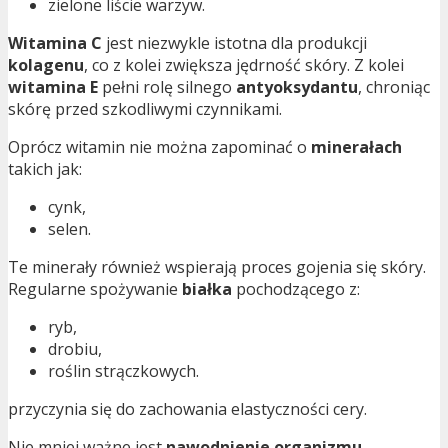
zielone liście warzyw.
Witamina C
jest niezwykle istotna dla produkcji
kolagenu
, co z kolei zwiększa jędrność skóry. Z kolei
witamina E
pełni rolę silnego
antyoksydantu
, chroniąc
skórę przed szkodliwymi czynnikami.
Oprócz witamin nie można zapominać o
minerałach
takich jak:
cynk,
selen.
Te minerały również wspierają proces gojenia się skóry.
Regularne spożywanie
białka
pochodzącego z:
ryb,
drobiu,
roślin strączkowych.
przyczynia się do zachowania elastyczności cery.
Nie mniej ważne jest
nawodnienie organizmu
–