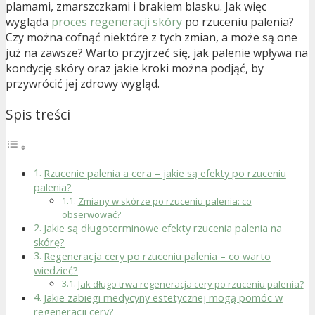
plamami, zmarszczkami i brakiem blasku. Jak więc
wygląda
proces regeneracji skóry
po rzuceniu palenia?
Czy można cofnąć niektóre z tych zmian, a może są one
już na zawsze? Warto przyjrzeć się, jak palenie wpływa na
kondycję skóry oraz jakie kroki można podjąć, by
przywrócić jej zdrowy wygląd.
Spis treści
Rzucenie palenia a cera – jakie są efekty po rzuceniu
palenia?
Zmiany w skórze po rzuceniu palenia: co
obserwować?
Jakie są długoterminowe efekty rzucenia palenia na
skórę?
Regeneracja cery po rzuceniu palenia – co warto
wiedzieć?
Jak długo trwa regeneracja cery po rzuceniu palenia?
Jakie zabiegi medycyny estetycznej mogą pomóc w
regeneracji cery?