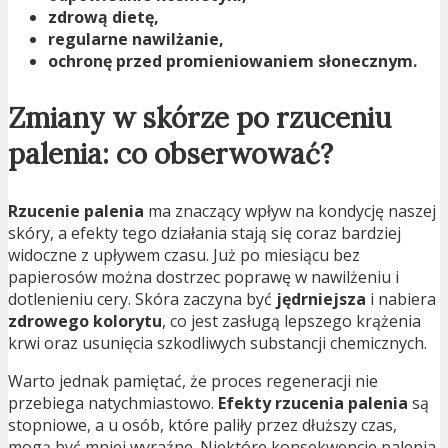
zdrową dietę,
regularne nawilżanie,
ochronę przed promieniowaniem słonecznym.
Zmiany w skórze po rzuceniu
palenia: co obserwować?
Rzucenie palenia
ma znaczący wpływ na kondycję naszej
skóry, a efekty tego działania stają się coraz bardziej
widoczne z upływem czasu. Już po miesiącu bez
papierosów można dostrzec poprawę w nawilżeniu i
dotlenieniu cery. Skóra zaczyna być
jędrniejsza
i nabiera
zdrowego kolorytu
, co jest zasługą lepszego krążenia
krwi oraz usunięcia szkodliwych substancji chemicznych.
Warto jednak pamiętać, że proces regeneracji nie
przebiega natychmiastowo.
Efekty rzucenia palenia
są
stopniowe, a u osób, które paliły przez dłuższy czas,
mogą być mniej wyraźne. Niektóre konsekwencje palenia,