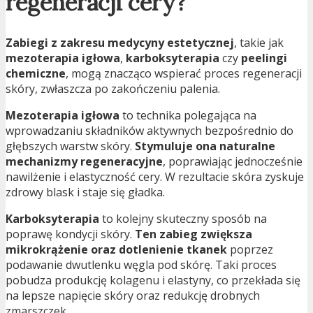
regeneracji cery?
Zabiegi z zakresu medycyny estetycznej
, takie jak
mezoterapia igłowa
,
karboksyterapia
czy
peelingi
chemiczne
, mogą znacząco wspierać proces regeneracji
skóry, zwłaszcza po zakończeniu palenia.
Mezoterapia igłowa
to technika polegająca na
wprowadzaniu składników aktywnych bezpośrednio do
głębszych warstw skóry.
Stymuluje ona naturalne
mechanizmy regeneracyjne
, poprawiając jednocześnie
nawilżenie i elastyczność cery. W rezultacie skóra zyskuje
zdrowy blask i staje się gładka.
Karboksyterapia
to kolejny skuteczny sposób na
poprawę kondycji skóry.
Ten zabieg zwiększa
mikrokrążenie oraz dotlenienie tkanek
poprzez
podawanie dwutlenku węgla pod skórę. Taki proces
pobudza produkcję kolagenu i elastyny, co przekłada się
na lepsze napięcie skóry oraz redukcję drobnych
zmarszczek.