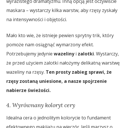
wyrazistego dramatyzmu. Inną opcją jest oczywiście
maskara – wystarczy kilka warstw, aby rzęsy zyskały
na intensywności i objętości.
Mało kto wie, że istnieje pewien sprytny trik, który
pomoże nam osiągnąć wymarzony efekt.
Potrzebujemy jedynie
wazeliny
i
zalotki
. Wystarczy,
że przed użyciem zalotki nałożymy delikatną warstwę
wazeliny na rzęsy.
Ten prosty zabieg sprawi, że
rzęsy zostaną uniesione, a nasze spojrzenie
nabierze świeżości.
4. Wyrównany koloryt cery
Idealna cera o jednolitym kolorycie to fundament
efektownego makijażu na wieczór. Jeśli marzysz o