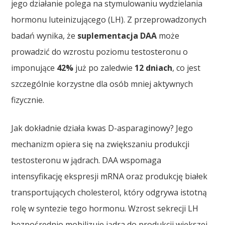
jego działanie polega na stymulowaniu wydzielania
hormonu luteinizującego (LH). Z przeprowadzonych
badań wynika, że
suplementacja DAA
może
prowadzić do wzrostu poziomu testosteronu o
imponujące
42%
już po zaledwie
12 dniach
, co jest
szczególnie korzystne dla osób mniej aktywnych
fizycznie.
Jak dokładnie działa kwas D-asparaginowy? Jego
mechanizm opiera się na zwiększaniu produkcji
testosteronu w jądrach. DAA wspomaga
intensyfikację ekspresji mRNA oraz produkcję białek
transportujących cholesterol, który odgrywa istotną
rolę w syntezie tego hormonu. Wzrost sekrecji LH
bezpośrednio mobilizuje jądra do produkcji większej