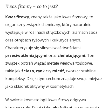
Kwas fitowy – co to jest?
Kwas fitowy
, znany także jako kwas fitynowy, to
organiczny związek chemiczny, który naturalnie
występuje w roślinach strączkowych, ziarnach zbóż
oraz otrębach ryżowych i kukurydzianych.
Charakteryzuje się silnymi właściwościami
przeciwutleniającymi
oraz
chelatującymi
. Ten
związek potrafi wiązać metale wielowartościowe,
takie jak
żelazo
,
cynk
czy
miedź
, tworząc stabilne
kompleksy. Dzięki tym cechom znajduje swoje miejsce
jako składnik aktywny w kosmetykach.
W świecie kosmetologii kwas fitowy odgrywa
kluczową rolę. Działa jako
eksfoliant
, co przyczynia