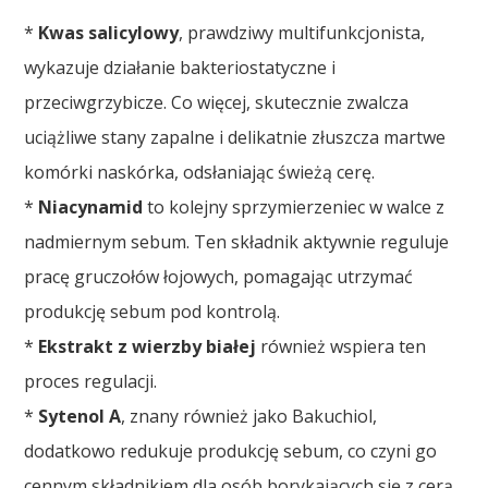
*
Kwas salicylowy
, prawdziwy multifunkcjonista,
wykazuje działanie bakteriostatyczne i
przeciwgrzybicze. Co więcej, skutecznie zwalcza
uciążliwe stany zapalne i delikatnie złuszcza martwe
komórki naskórka, odsłaniając świeżą cerę.
*
Niacynamid
to kolejny sprzymierzeniec w walce z
nadmiernym sebum. Ten składnik aktywnie reguluje
pracę gruczołów łojowych, pomagając utrzymać
produkcję sebum pod kontrolą.
*
Ekstrakt z wierzby białej
również wspiera ten
proces regulacji.
*
Sytenol A
, znany również jako Bakuchiol,
dodatkowo redukuje produkcję sebum, co czyni go
cennym składnikiem dla osób borykających się z cerą