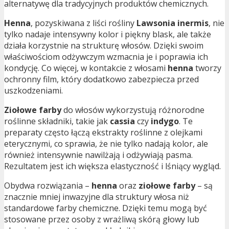
alternatywę dla tradycyjnych produktów chemicznych.
Henna
, pozyskiwana z liści rośliny
Lawsonia inermis
, nie
tylko nadaje intensywny kolor i piękny blask, ale także
działa korzystnie na strukturę włosów. Dzięki swoim
właściwościom odżywczym wzmacnia je i poprawia ich
kondycję. Co więcej, w kontakcie z włosami
henna
tworzy
ochronny film, który dodatkowo zabezpiecza przed
uszkodzeniami.
Ziołowe farby
do włosów wykorzystują różnorodne
roślinne składniki, takie jak
cassia
czy
indygo
. Te
preparaty często łączą ekstrakty roślinne z olejkami
eterycznymi, co sprawia, że nie tylko nadają kolor, ale
również intensywnie nawilżają i odżywiają pasma.
Rezultatem jest ich większa elastyczność i lśniący wygląd.
Obydwa rozwiązania –
henna
oraz
ziołowe farby
– są
znacznie mniej inwazyjne dla struktury włosa niż
standardowe farby chemiczne. Dzięki temu mogą być
stosowane przez osoby z wrażliwą skórą głowy lub