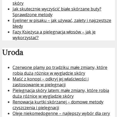
skóry
Jak skutecznie wyczyścić białe skórzane buty?
Sprawdzone metody
Eyeliner w pisaku – jak używać, zalety i najczęstsze
błędy
Fazy Księżyca a pielęgnacja włosów – jak je
wykorzystać?
Uroda
Czerwone plamy po trądziku: małe zmiany, które
robią dużą różnicę w wyglądzie skóry
Maść z konopi – odkryj jej właściwości i
zastosowanie w pielęgnacji
Pielęgnacja skóry latem: małe zmiany, które robią
dużą różnicę w wyglądzie skóry
Renowacja kurtki skórzanej – domowe metody
czyszczenia i pielęgnacji
Oleje niekomedogenne – najlepszy wybór dla cery