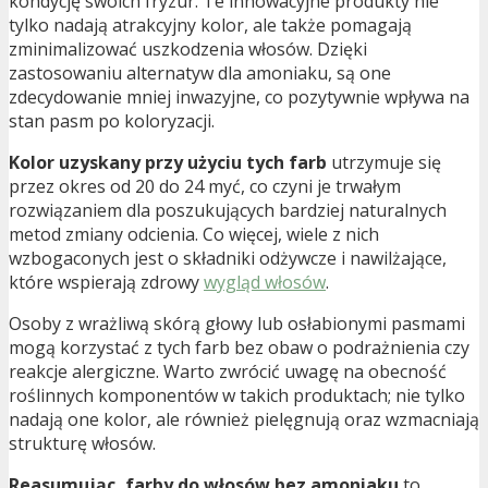
kondycję swoich fryzur. Te innowacyjne produkty nie
tylko nadają atrakcyjny kolor, ale także pomagają
zminimalizować uszkodzenia włosów. Dzięki
zastosowaniu alternatyw dla amoniaku, są one
zdecydowanie mniej inwazyjne, co pozytywnie wpływa na
stan pasm po koloryzacji.
Kolor uzyskany przy użyciu tych farb
utrzymuje się
przez okres od 20 do 24 myć, co czyni je trwałym
rozwiązaniem dla poszukujących bardziej naturalnych
metod zmiany odcienia. Co więcej, wiele z nich
wzbogaconych jest o składniki odżywcze i nawilżające,
które wspierają zdrowy
wygląd włosów
.
Osoby z wrażliwą skórą głowy lub osłabionymi pasmami
mogą korzystać z tych farb bez obaw o podrażnienia czy
reakcje alergiczne. Warto zwrócić uwagę na obecność
roślinnych komponentów w takich produktach; nie tylko
nadają one kolor, ale również pielęgnują oraz wzmacniają
strukturę włosów.
Reasumując, farby do włosów bez amoniaku
to