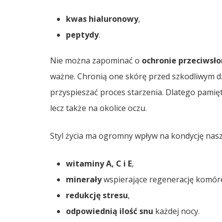
kwas hialuronowy
,
peptydy
.
Nie można zapominać o
ochronie przeciwsł
ważne. Chronią one skórę przed szkodliwym d
przyspieszać proces starzenia. Dlatego pamięta
lecz także na okolice oczu.
Styl życia ma ogromny wpływ na kondycję nasze
witaminy A, C i E
,
minerały
wspierające regenerację komór
redukcję stresu
,
odpowiednią ilość snu
każdej nocy.