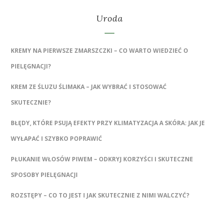
Uroda
KREMY NA PIERWSZE ZMARSZCZKI – CO WARTO WIEDZIEĆ O
PIELĘGNACJI?
KREM ZE ŚLUZU ŚLIMAKA – JAK WYBRAĆ I STOSOWAĆ
SKUTECZNIE?
BŁĘDY, KTÓRE PSUJĄ EFEKTY PRZY KLIMATYZACJA A SKÓRA: JAK JE
WYŁAPAĆ I SZYBKO POPRAWIĆ
PŁUKANIE WŁOSÓW PIWEM – ODKRYJ KORZYŚCI I SKUTECZNE
SPOSOBY PIELĘGNACJI
ROZSTĘPY – CO TO JEST I JAK SKUTECZNIE Z NIMI WALCZYĆ?