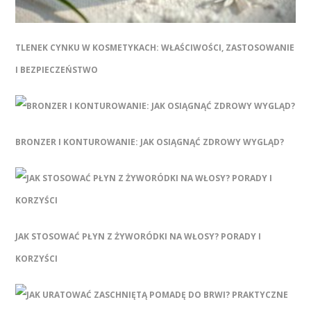
TLENEK CYNKU W KOSMETYKACH: WŁAŚCIWOŚCI, ZASTOSOWANIE
I BEZPIECZEŃSTWO
BRONZER I KONTUROWANIE: JAK OSIĄGNĄĆ ZDROWY WYGLĄD?
JAK STOSOWAĆ PŁYN Z ŻYWORÓDKI NA WŁOSY? PORADY I
KORZYŚCI