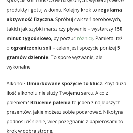
spożycie soli i tłuszczów nasyconych, wybieraj świeże
produkty i gotuj w domu. Kolejny krok to
regularna
aktywność fizyczna
. Spróbuj ćwiczeń aerobowych,
takich jak szybki marsz czy pływanie – wystarczy
150
minut tygodniowo
, by poczuć
różnicę
. Pamiętaj też
o
ograniczeniu soli
– celem jest spożycie poniżej
5
gramów dziennie
. To spore wyzwanie, ale
wykonalne.
Alkohol?
Umiarkowane spożycie to klucz
. Zbyt duża
ilość alkoholu nie służy Twojemu sercu. A co z
paleniem?
Rzucenie palenia
to jeden z najlepszych
prezentów, jakie możesz sobie podarować. Nikotyna
podnosi ciśnienie, więc pożegnanie z papierosami to
krok w dobrą stronę.